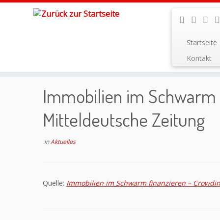
Startseite
Zum
Kontakt
Inhalt
Startseite
»
Aktuelles
»
Immobilien im Schwarm finanzie
springen
Immobilien im Schwarm f
Mitteldeutsche Zeitung
in
Aktuelles
Quelle:
Immobilien im Schwarm finanzieren – Crowdin