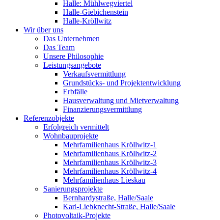
Halle: Mühlwegviertel
Halle-Giebichenstein
Halle-Kröllwitz
Wir über uns
Das Unternehmen
Das Team
Unsere Philosophie
Leistungsangebote
Verkaufsvermittlung
Grundstücks- und Projektentwicklung
Erbfälle
Hausverwaltung und Mietverwaltung
Finanzierungsvermittlung
Referenzobjekte
Erfolgreich vermittelt
Wohnbauprojekte
Mehrfamilienhaus Kröllwitz-1
Mehrfamilienhaus Kröllwitz-2
Mehrfamilienhaus Kröllwitz-3
Mehrfamilienhaus Kröllwitz-4
Mehrfamilienhaus Lieskau
Sanierungsprojekte
Bernhardystraße, Halle/Saale
Karl-Liebknecht-Straße, Halle/Saale
Photovoltaik-Projekte