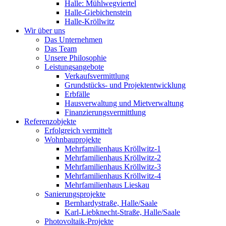
Halle: Mühlwegviertel
Halle-Giebichenstein
Halle-Kröllwitz
Wir über uns
Das Unternehmen
Das Team
Unsere Philosophie
Leistungsangebote
Verkaufsvermittlung
Grundstücks- und Projektentwicklung
Erbfälle
Hausverwaltung und Mietverwaltung
Finanzierungsvermittlung
Referenzobjekte
Erfolgreich vermittelt
Wohnbauprojekte
Mehrfamilienhaus Kröllwitz-1
Mehrfamilienhaus Kröllwitz-2
Mehrfamilienhaus Kröllwitz-3
Mehrfamilienhaus Kröllwitz-4
Mehrfamilienhaus Lieskau
Sanierungsprojekte
Bernhardystraße, Halle/Saale
Karl-Liebknecht-Straße, Halle/Saale
Photovoltaik-Projekte