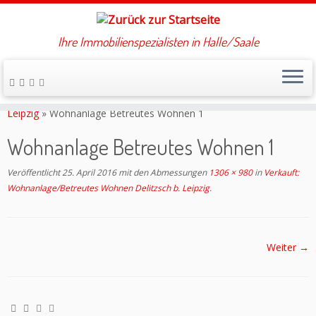
Ihre Immobilienspezialisten in Halle/Saale
Zum
Inhalt
Startseite
»
Verkauft: Wohnanlage/Betreutes Wohnen Delitzsch b.
springen
Leipzig
»
Wohnanlage Betreutes Wohnen 1
Wohnanlage Betreutes Wohnen 1
Veröffentlicht
25. April 2016
mit den Abmessungen
1306 × 980
in
Verkauft:
Wohnanlage/Betreutes Wohnen Delitzsch b. Leipzig
.
Weiter →