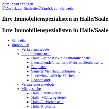
Zum Inhalt springen
Ihre Immobilienspezialisten in Halle/Saale
Ihre Immobilienspezialisten in Halle/Saale
Startseite
Immobilien
Verkaufsangebote
Immobiliengesuche
Halle: Grundstück für Einfamilienhaus
Leerstehende/unsanierte Mehrfamilienhäuser …
Bauplätze
Sanierte Mehrfamilienhäuser …
Landwirtschaftliche Flächen
Rohbauland
Vermietungsangebote
Mietgesuche
Halle: Paulusviertel
Halle: Mühlwegviertel
Halle-Giebichenstein
Halle-Kröllwitz