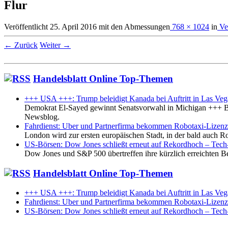
Flur
Veröffentlicht
25. April 2016
mit den Abmessungen
768 × 1024
in
Ve
← Zurück
Weiter →
Handelsblatt Online Top-Themen
+++ USA +++: Trump beleidigt Kanada bei Auftritt in Las Veg
Demokrat El-Sayed gewinnt Senatsvorwahl in Michigan +++ B
Newsblog.
Fahrdienst: Uber und Partnerfirma bekommen Robotaxi-Lizen
London wird zur ersten europäischen Stadt, in der bald auch Ro
US-Börsen: Dow Jones schließt erneut auf Rekordhoch – Tec
Dow Jones und S&P 500 übertreffen ihre kürzlich erreichten Be
Handelsblatt Online Top-Themen
+++ USA +++: Trump beleidigt Kanada bei Auftritt in Las Veg
Fahrdienst: Uber und Partnerfirma bekommen Robotaxi-Lizen
US-Börsen: Dow Jones schließt erneut auf Rekordhoch – Tec