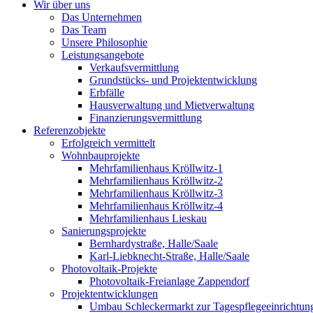
Wir über uns
Das Unternehmen
Das Team
Unsere Philosophie
Leistungsangebote
Verkaufsvermittlung
Grundstücks- und Projektentwicklung
Erbfälle
Hausverwaltung und Mietverwaltung
Finanzierungsvermittlung
Referenzobjekte
Erfolgreich vermittelt
Wohnbauprojekte
Mehrfamilienhaus Kröllwitz-1
Mehrfamilienhaus Kröllwitz-2
Mehrfamilienhaus Kröllwitz-3
Mehrfamilienhaus Kröllwitz-4
Mehrfamilienhaus Lieskau
Sanierungsprojekte
Bernhardystraße, Halle/Saale
Karl-Liebknecht-Straße, Halle/Saale
Photovoltaik-Projekte
Photovoltaik-Freianlage Zappendorf
Projektentwicklungen
Umbau Schleckermarkt zur Tagespflegeeinrichtun